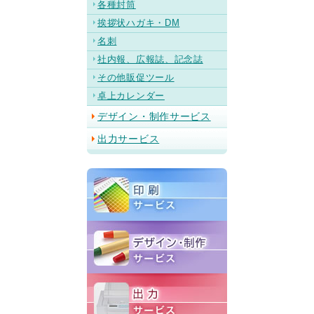
各種封筒
挨拶状ハガキ・DM
名刺
社内報、広報誌、記念誌
その他販促ツール
卓上カレンダー
デザイン・制作サービス
出力サービス