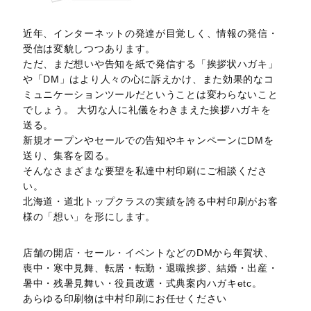
近年、インターネットの発達が目覚しく、情報の発信・
受信は変貌しつつあります。
ただ、まだ想いや告知を紙で発信する「挨拶状ハガキ」
や「DM」はより人々の心に訴えかけ、また効果的なコ
ミュニケーションツールだということは変わらないこと
でしょう。 大切な人に礼儀をわきまえた挨拶ハガキを
送る。
新規オープンやセールでの告知やキャンペーンにDMを
送り、集客を図る。
そんなさまざまな要望を私達中村印刷にご相談くださ
い。
北海道・道北トップクラスの実績を誇る中村印刷がお客
様の「想い」を形にします。
店舗の開店・セール・イベントなどのDMから年賀状、
喪中・寒中見舞、転居・転勤・退職挨拶、結婚・出産・
暑中・残暑見舞い・役員改選・式典案内ハガキetc。
あらゆる印刷物は中村印刷にお任せください